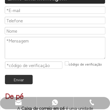
Enviar
De pé
WhatsApp: +86 13680400813
E-mail: sales@zenewood.com
Tel: +86-750-3911135
A
Caixa de correio em pé
é uma unidade